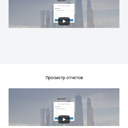
Просмотр отчетов