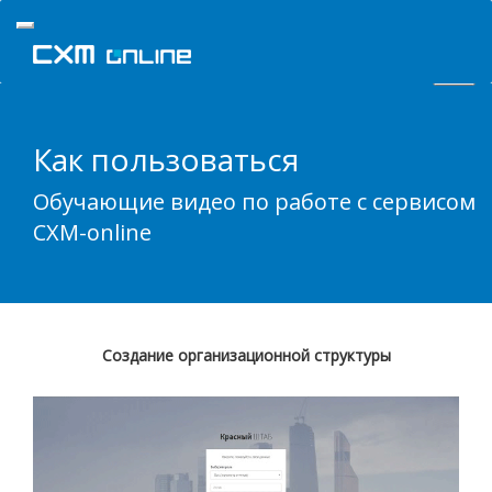
×
Как пользоваться
Обучающие видео по работе с сервисом
CXM-online
Создание организационной структуры